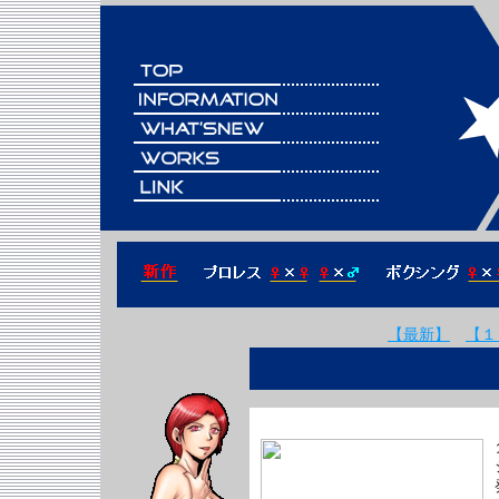
【最新】
【１